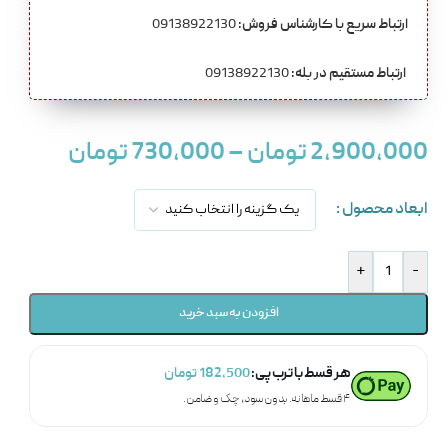
ارتباط سریع با کارشناس فروش:
09138922130
ارتباط مستقیم در بله:
09138922130
2,900,000
تومان
–
730,000
تومان
ابعاد محصول
+
-
افزودن به سبد خرید
هر قسط با ترب‌پی:
182,500
تومان
۴ قسط ماهانه. بدون سود، چک و ضامن.