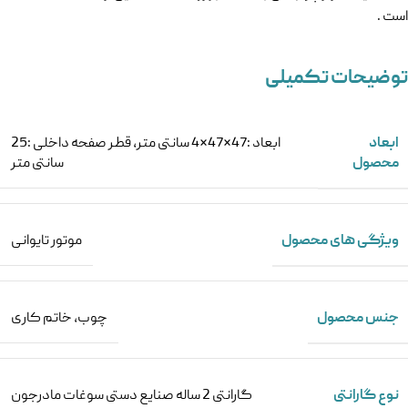
است .
توضیحات تکمیلی
ابعاد
ابعاد :47*47*4 سانتی متر
,
قطر صفحه داخلی :25
محصول
سانتی متر
ویژگی های محصول
موتور تایوانی
جنس محصول
چوب
,
خاتم کاری
نوع گارانتی
گارانتی 2 ساله صنایع دستی سوغات مادرجون