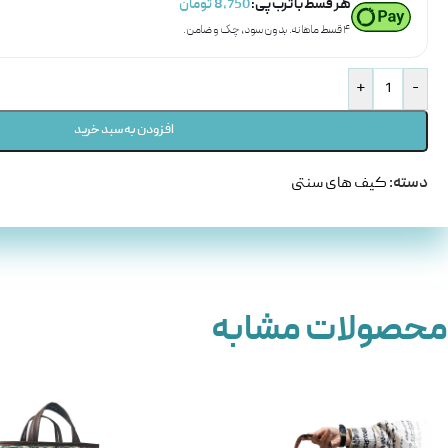
هر قسط با ترب‌پی:
8,750
تومان
۴ قسط ماهانه. بدون سود، چک و ضامن.
+
-
افزودن به سبد خرید
دسته:
کیف های سنتی
محصولات مشابه