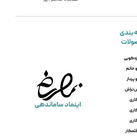
 بندی
ولات
ه کوبی
 خاتم
پرداز
س تراش
اری
اینماد
ساماندهی
کاری
اری
قلمکار