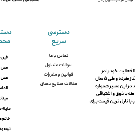
ارسال در کوتاه‌ترین زمان
دسترسی
دسته
سریع
محص
تماس با ما
فیروز
سوالات متداول
مس و
گروه تولیدی و صنایع دستی سوغات مادرجون از سال ۱۳۹۴ فعالیت خود را در
قوانین و مقررات
مس و 
کارگاه های تولیدی و فروشگاه های میدان نقش جهان آغاز کرده و طی ۵ سال
مقالات صنایع دستی
 در این مسیر همواره
الما
ه با ذوق و اشتیاقی
میناک
با نازل ترین قیمت برای
ملیله 
خاتم ک
ترمه و 