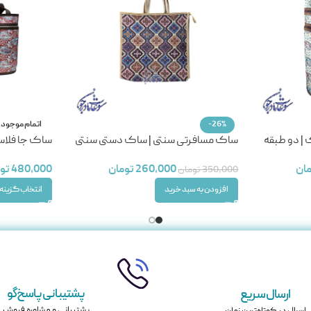
-26%
اتمام موجود
| دو طبقه
ساک مسافرتی سنتی | ساک دستی سنتی
ساک جا فلا
ان
260,000
تومان
480,000
تو
350,000
تومان
افزودن به سبد خرید
انتخاب گزینه 
پشتیبانی پاسخ‌گو
ارسال سریع
پشتیبانی و مشاوره فروش