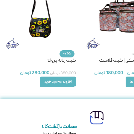
ی
-26%
سکی | کیف فلاسک
کیف زنانه پروانه
مان
–
180,000
تومان
280,000
تومان
380,000
تومان
ها
افزودن به سبد خرید
ضمانت بازگشت کالا
ضمانت تا حداکثر 7 روز