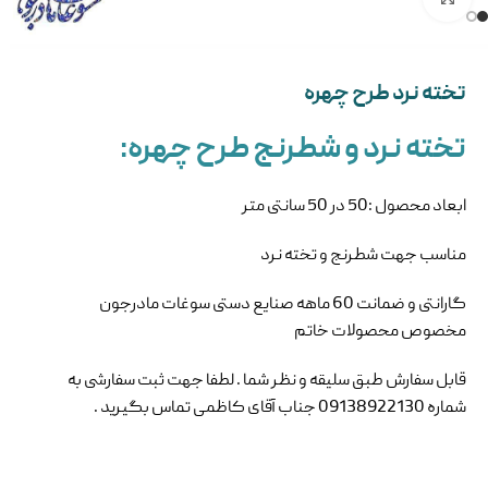
تخته نرد طرح چهره
تخته نرد و شطرنج طرح چهره:
ابعاد محصول :50 در 50 سانتی متر
مناسب جهت شطرنج و تخته نرد
گارانتی و ضمانت 60 ماهه صنایع دستی سوغات مادرجون
مخصوص محصولات خاتم
قابل سفارش طبق سلیقه و نظر شما . لطفا جهت ثبت سفارشی به
شماره 09138922130 جناب آقای کاظمی تماس بگیرید .