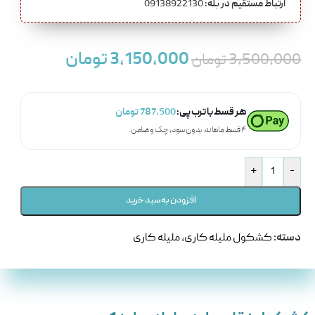
ارتباط مستقیم در بله:
09138922130
3,150,000
تومان
3,500,000
تومان
هر قسط با ترب‌پی:
787,500
تومان
۴ قسط ماهانه. بدون سود، چک و ضامن.
+
-
افزودن به سبد خرید
دسته:
کشکول ملیله کاری
,
ملیله کاری