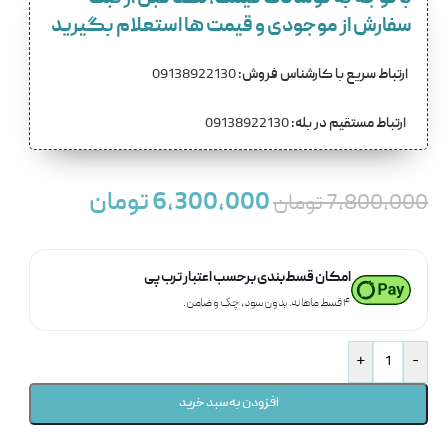
سفارش از موجودی و قیمت ها استعلام بگیرید
ارتباط سریع با کارشناس فروش:
09138922130
ارتباط مستقیم در بله:
09138922130
6,300,000
تومان
7,800,000
تومان
امکان قسط‌بندی برحسب اعتبار ترب‌پی
۴ قسط ماهانه. بدون سود، چک و ضامن.
+
-
افزودن به سبد خرید