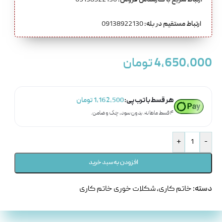
ارتباط سریع با کارشناس فروش:
09138922130
ارتباط مستقیم در بله:
09138922130
4,650,000
تومان
هر قسط با ترب‌پی:
1,162,500
تومان
۴ قسط ماهانه. بدون سود، چک و ضامن.
+
-
افزودن به سبد خرید
دسته:
خاتم کاری
,
شکلات خوری خاتم کاری