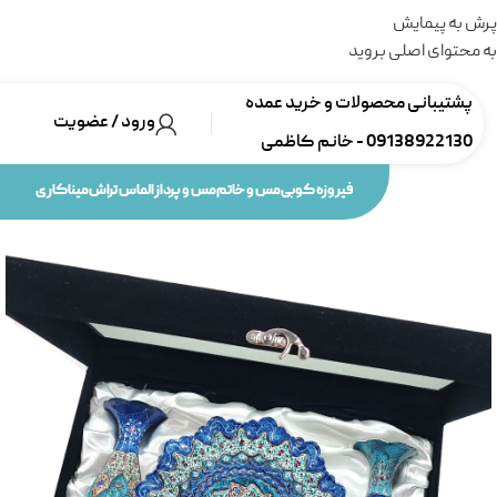
پرش به پیمایش
به محتوای اصلی بروید
پشتیبانی محصولات و خرید عمده
ورود / عضویت
09138922130 - خانم کاظمی
فیروزه کوبی
مس و خاتم
مس و پرداز
الماس تراش
میناکاری