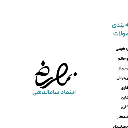
 بندی
ولات
ه کوبی
 خاتم
پرداز
س تراش
اری
اینماد
ساماندهی
کاری
اری
قلمکار
 مناسبتی