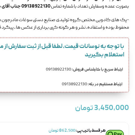
بصورت عمده وسفارش تعداد با شماره تماس
09138922130 جناب آقای کاظمی در تماس باشید .
-پک های کادویی مختص گروه تولیدی صنایع دستی سوغات مادرجون م
محفوظ بوده و استفاده، نشر و هر گونه کپی برداری از عکس ها , پیگرد قا
با توجه به نوسانات قیمت، لطفا قبل از ثبت سفارش از 
استعلام بگیرید
ارتباط سریع با کارشناس فروش:
09138922130
ارتباط مستقیم در بله:
09138922130
3,450,000
تومان
هر قسط با ترب‌پی:
862,500
تومان