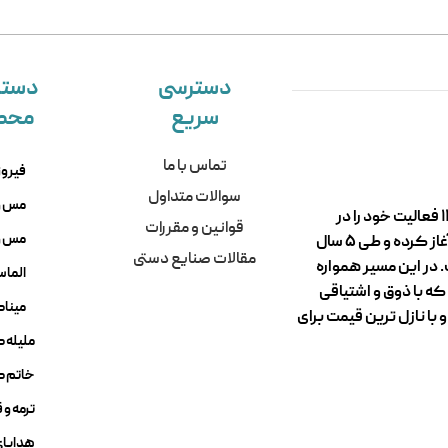
دسترسی
دسته
سریع
محص
تماس با ما
فیروز
سوالات متداول
مس و
گروه تولیدی و صنایع دستی سوغات مادرجون از سال ۱۳۹۴ فعالیت خود را در
قوانین و مقررات
مس و 
کارگاه های تولیدی و فروشگاه های میدان نقش جهان آغاز کرده و طی ۵ سال
مقالات صنایع دستی
 در این مسیر همواره
الما
ه با ذوق و اشتیاقی
میناک
با نازل ترین قیمت برای
ملیله 
خاتم ک
ترمه و 
هدایای