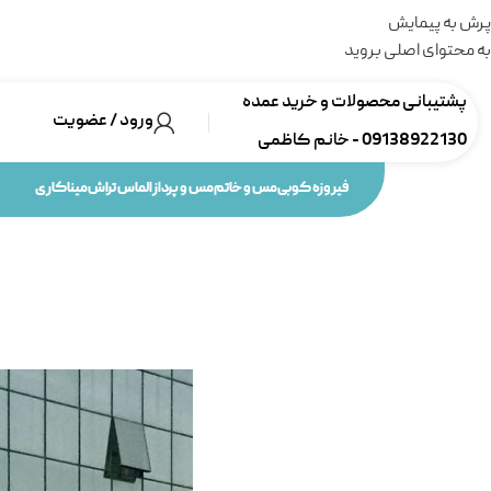
پرش به پیمایش
به محتوای اصلی بروید
پشتیبانی محصولات و خرید عمده
ورود / عضویت
09138922130 - خانم کاظمی
فیروزه کوبی
مس و خاتم
مس و پرداز
الماس تراش
میناکاری