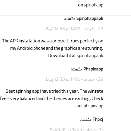
on
spinphapp
spinphappapk
گفت:
29 - خرداد - 1405 در 12:33 ق.ظ
The APK installation was a breeze. It runs perfectly on
my Android phone and the graphics are stunning.
Download it at
spinphappapk
phspinapp
گفت:
29 - خرداد - 1405 در 12:33 ق.ظ
Best spinning app I have tried this year. The win rate
feels very balanced and the themes are exciting. Check
out
phspinapp
thpxj
گفت:
17 - مرداد - 1405 در 9:35 ق.ظ