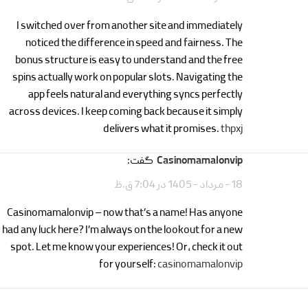
I switched over from another site and immediately
noticed the difference in speed and fairness. The
bonus structure is easy to understand and the free
spins actually work on popular slots. Navigating the
app feels natural and everything syncs perfectly
across devices. I keep coming back because it simply
delivers what it promises.
thpxj
casinomamalonvip
گفت:
18 - مرداد - 1405 در 7:04 ق.ظ
Casinomamalonvip – now that’s a name! Has anyone
had any luck here? I’m always on the lookout for a new
spot. Let me know your experiences! Or, check it out
for yourself:
casinomamalonvip